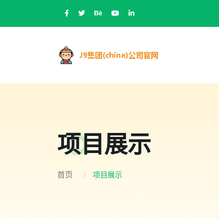
项目展示
首页
项目展示