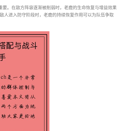
为重要。在敌方阵容逐渐被削弱时，老鹿的生命恢复与增益效果
敌人进入防守阶段时，老鹿的持续恢复作用可以为队伍争取