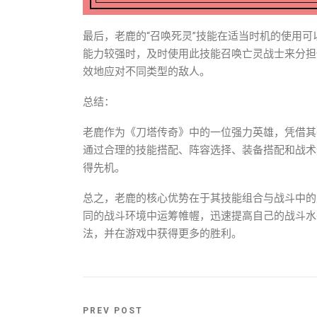
最后，老鹿的“召唤死灵”技能在适当时机的使用
能力较强时，及时使用此技能召唤亡灵战士来分担
效地应对不同类型的敌人。
总结：
老鹿作为《刀塔传奇》中的一位强力英雄，凭借其
通过合理的技能搭配、阵容选择、装备搭配和战术
得先机。
总之，老鹿的核心优势在于其技能组合与战斗中的
同的战斗环境中运筹帷幄，迅速提高自己的战斗水
法，并在游戏中获得更多的胜利。
PREV POST