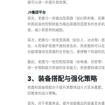
雄可以进一步提升其效果。
J9集团平台
首先，老鹿与一些输出型英雄（如幻影刺客、风暴
利用自身的控制技能为输出英雄创造更多的击杀机
容，减少其受到的威胁。
其次，老鹿与一些坦克英雄（如巨人、冰龙等）搭
击，从而保护老鹿不被轻易击杀，而老鹿则可以在
也能增强坦克英雄的生存能力，使得整个阵容的抗
最后，老鹿与一些控制型英雄（如电魂、剑圣等）
进一步限制敌方阵容的反击能力，而老鹿则通过技
3、装备搭配与强化策略
老鹿的装备搭配对于提升其整体战斗力至关重要。
伍整体的战斗策略。
首先，对于老鹿来说，提升技能输出的装备至关重