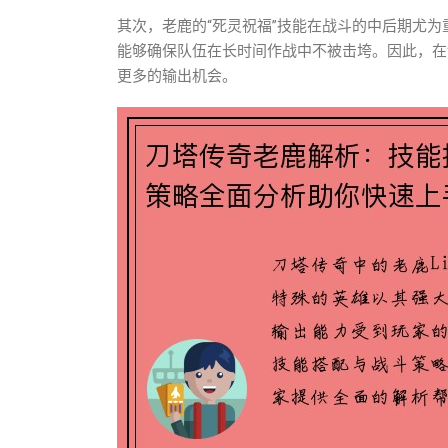
其次，老鹿的“死灵祝福”技能在战斗的中后期尤
能够确保队伍在长时间作战中不被击垮。因此，在
更多的输出机会。