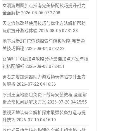
女漫游刷图加点指南完美搭配技巧提升战力
全面解析
2026-08-06 07:27:08
天之痕修改器使用技巧与优化方法解析帮助
玩家提升游戏体验
2026-08-05 07:31:33
地下城堡2石棺谜题探索与解锁攻略 完美通
关技巧揭秘
2026-08-04 07:32:23
召唤师110级加点攻略分析最佳加点方案与技
能搭配解析
2026-08-03 07:24:51
勇者之塔加速器助力游戏畅玩体验提升全方
位解析
2026-07-22 04:16:36
冰封王座地图包免费下载与安装教程 全面解
析及常见问题解决方案
2026-07-20 04:25:55
傲视天地装备全解析探索最强装备打造与提
升技巧
2026-07-19 04:16:19
以仪式召唤为核心构建的全新卡组策略与战