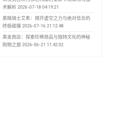
术解析
2026-07-18 04:19:21
黑暗骑士艾希：揭开虚空之力与绝对信念的
终极碰撞
2026-07-16 21:12:48
黑金商店：探索珍稀商品与独特文化的神秘
购物之旅
2026-06-21 11:42:02