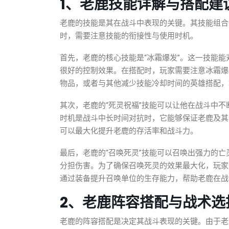
1、老鹿技能详解与搭配建
老鹿的技能是其在战斗中表现的关键。其技能组合
时，需要注意技能的衔接性与使用时机。
首先，老鹿的核心技能是“冰霜爆发”。这一技能
很好的控制效果。在搭配时，玩家需要注意冰霜爆
物品，或者与其他减少技能冷却时间的英雄搭配，
其次，老鹿的“死灵祝福”技能可以让他在战斗中
时机是战斗中长时间对抗时，它能够保证老鹿及其
可以最大化提升老鹿的存活率和战斗力。
最后，老鹿的“召唤死灵”技能可以召唤出强力的
分担伤害。为了确保召唤死灵的效果最大化，玩家
通过装备提升召唤单位的生存能力，帮助老鹿在战
2、老鹿阵容搭配与战术选
老鹿的阵容搭配是决定其战斗表现的关键。由于老