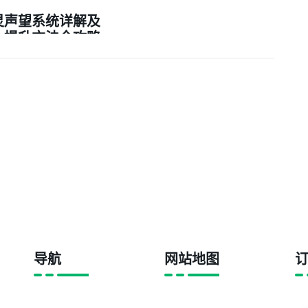
灵声望系统详解及
提升方法全攻略
导航
网站地图